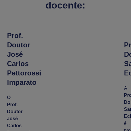
docente:
Prof.
Doutor
P
José
D
Carlos
S
Pettorossi
E
Imparato
A
Pr
O
Do
Prof.
Sa
Doutor
Ec
José
é
Carlos
pro