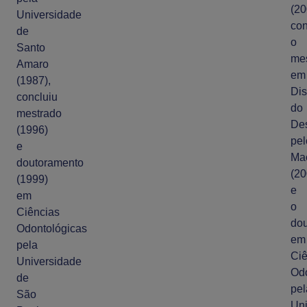
(20
Universidade
con
de
o
Santo
me
Amaro
em
(1987),
Dis
concluiu
do
mestrado
De
(1996)
pel
e
Ma
doutoramento
(20
(1999)
e
em
o
Ciências
do
Odontológicas
em
pela
Ciê
Universidade
Odo
de
pel
São
Uni