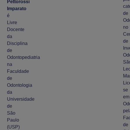
Pettorossi
cat
Imparato
de
é
Odo
Livre
no
Docente
Cen
da
de
Disciplina
Inv
de
Odo
Odontopediatria
Sã
na
Le
Faculdade
Man
de
Lic
Odontologia
se
da
em
Universidade
Odo
de
pel
São
Fa
Paulo
de
(USP)