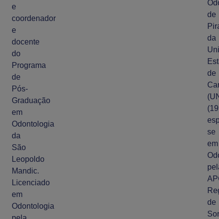
Odo
e
de
coordenador
Pir
e
da
docente
Uni
do
Est
Programa
de
de
Ca
Pós-
(U
Graduação
(19
em
esp
Odontologia
se
da
em
São
Odo
Leopoldo
pel
Mandic.
AP
Licenciado
Re
em
de
Odontologia
So
pela