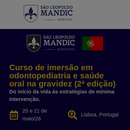
PO
R
T
UGAL
Curso de imersão em
odontopediatria e saúde
oral na gravidez ​(2ª edição)
Do início da vida às estratégias de mínima
intervenção.
20 e 21 de
Lisboa, Portugal
maio/26