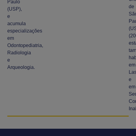
Paulo
de
(USP),
Sã
e
Pa
acumula
(U
especializações
(20
em
es
Odontopediatria,
ta
Radiologia
hab
e
em
Arqueologia.
Las
e
em
Se
Co
Ina