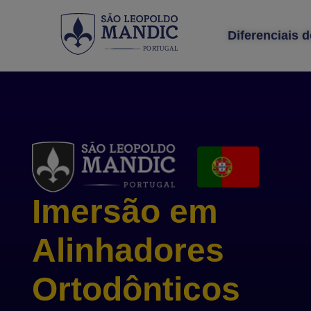
Diferenciais 
PO
R
T
UGAL
Imersão em
Alinhadores
Ortodônticos