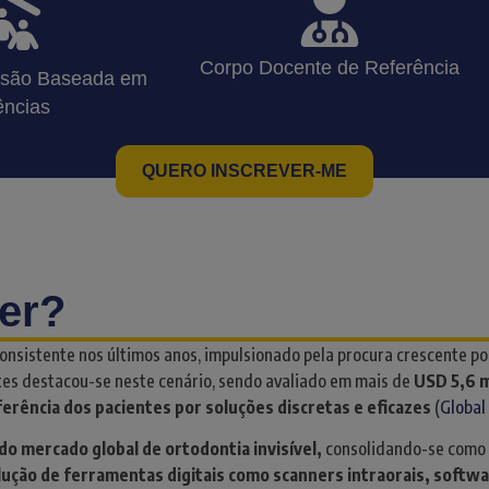
Corpo Docente de Referência
isão Baseada em
ências
QUERO INSCREVER-ME
er?
nsistente nos últimos anos, impulsionado pela procura crescente po
es destacou-se neste cenário, sendo avaliado em mais de
USD 5,6 m
eferência dos pacientes por soluções discretas e eficazes
(
Global
o mercado global de ortodontia invisível,
consolidando-se como 
lução de ferramentas digitais como scanners intraorais, sof