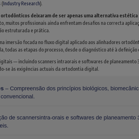
s
(
Industry Research
).
 ortodônticos deixaram de ser apenas uma alternativa estética
, muitos profissionais ainda enfrentam desafios na correcta aplicação
o estruturada e prática.
a imersão focada no fluxo digital aplicado aos alinhadores ortodônti
a, todas as etapas do processo, desde o diagnóstico até à definição
igitais — incluindo scanners intraorais e softwares de planeamento 
ndo-se às exigências actuais da ortodontia digital.
es
– Compreensão dos princípios biológicos, biomecânico
 convencional.
ação de scannersintra-orais e softwares de planeamento
eis.