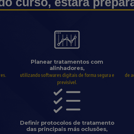
 do curso, estará prepar
Planear tratamentos com
alinhadores,
es.
utilizando softwares digitais de forma segura e
de a
previsível.
Definir protocolos de tratamento
das principais más oclusões,