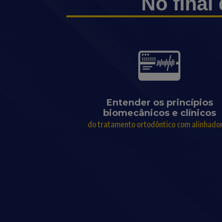
No final
Entender os princípios
biomecânicos e clínicos
do tratamento ortodôntico com alinhador