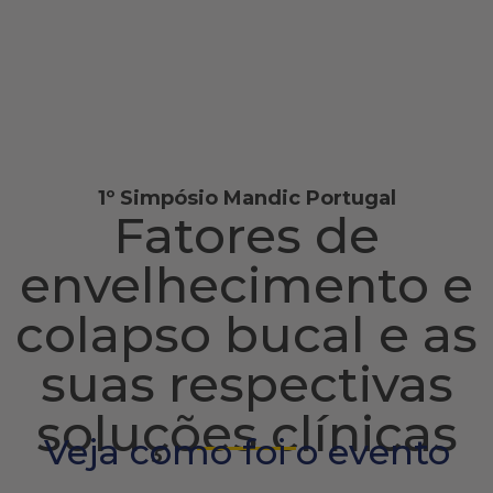
1º Simpósio Mandic Portugal
Fatores de
envelhecimento e
colapso bucal e as
suas respectivas
soluções clínicas
Veja como foi o evento